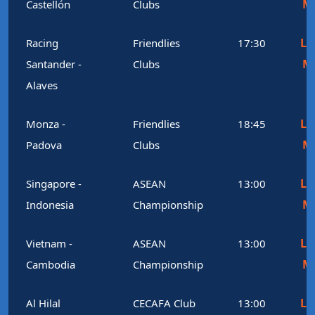
M
Castellón
Clubs
Le
Racing
Friendlies
17:30
M
Santander -
Clubs
Alaves
Le
Monza -
Friendlies
18:45
M
Padova
Clubs
Le
Singapore -
ASEAN
13:00
M
Indonesia
Championship
Le
Vietnam -
ASEAN
13:00
M
Cambodia
Championship
Le
Al Hilal
CECAFA Club
13:00