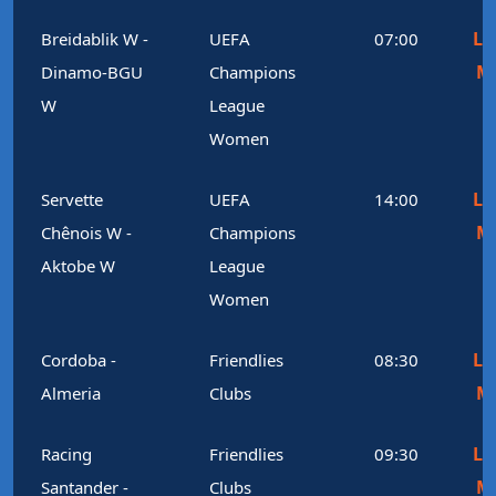
Le
Breidablik W -
UEFA
07:00
M
Dinamo-BGU
Champions
W
League
Women
Le
Servette
UEFA
14:00
M
Chênois W -
Champions
Aktobe W
League
Women
Le
Cordoba -
Friendlies
08:30
M
Almeria
Clubs
Le
Racing
Friendlies
09:30
M
Santander -
Clubs