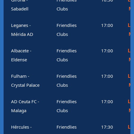
M
Sabadell
Clubs
Le
Leganes -
Friendlies
17:00
M
Mérida AD
Clubs
Le
Albacete -
Friendlies
17:00
M
Eldense
Clubs
Le
Fulham -
Friendlies
17:00
M
Crystal Palace
Clubs
Le
AD Ceuta FC -
Friendlies
17:00
M
Malaga
Clubs
Le
Hércules -
Friendlies
17:30