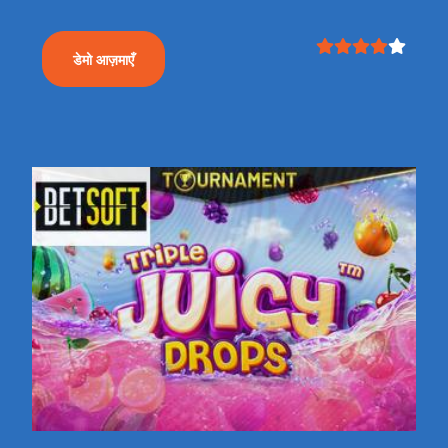
डेमो आज़माएँ