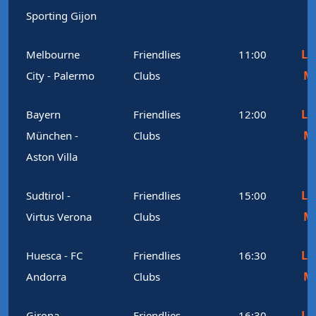
Sporting Gijon
Le
Melbourne
Friendlies
11:00
M
City - Palermo
Clubs
Le
Bayern
Friendlies
12:00
M
München -
Clubs
Aston Villa
Le
Sudtirol -
Friendlies
15:00
M
Virtus Verona
Clubs
Le
Huesca - FC
Friendlies
16:30
M
Andorra
Clubs
Le
Girona -
Friendlies
16:30