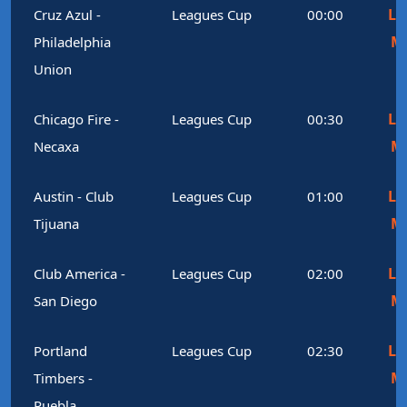
Le
Cruz Azul -
Leagues Cup
00:00
M
Philadelphia
Union
Le
Chicago Fire -
Leagues Cup
00:30
M
Necaxa
Le
Austin - Club
Leagues Cup
01:00
M
Tijuana
Le
Club America -
Leagues Cup
02:00
M
San Diego
Le
Portland
Leagues Cup
02:30
M
Timbers -
Puebla