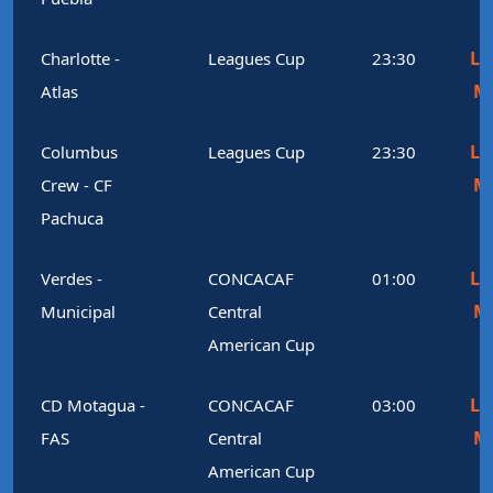
Le
Charlotte -
Leagues Cup
23:30
M
Atlas
Le
Columbus
Leagues Cup
23:30
M
Crew - CF
Pachuca
Le
Verdes -
CONCACAF
01:00
M
Municipal
Central
American Cup
Le
CD Motagua -
CONCACAF
03:00
M
FAS
Central
American Cup