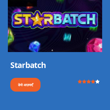
Starbatch
डेमो आज़माएँ