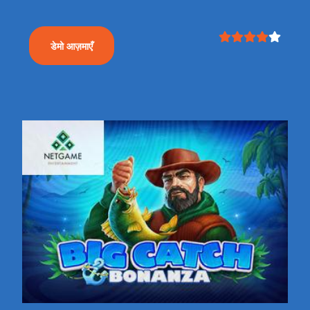
डेमो आज़माएँ