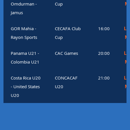
M
Omdurman -
Cup
Jamus
Le
GOR Mahia -
CECAFA Club
16:00
M
Rayon Sports
Cup
Le
Panama U21 -
CAC Games
20:00
M
Colombia U21
Le
Costa Rica U20
CONCACAF
21:00
M
- United States
U20
U20